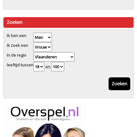
Zoeken
Ik ben een
Ik zoek een
In de regio
leeftijd tussen
en
Zoeken