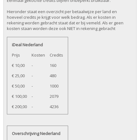
Eenmaal gekochte credits blijven onbeperkt bruikbaar.
Hieronder staat een overzicht per betaalwijze per land en
hoeveel credits je krijgt voor welk bedrag. Als er kosten in
rekening worden gebracht staat dat er bij vemeld. Als er geen
kosten staan worden deze ook NIET in rekening gebracht
iDeal Nederland
Prijs
Kosten
Credits
€ 10,00
-
160
€ 25,00
-
480
€ 50,00
-
1000
€ 100,00
-
2079
€ 200,00
-
4236
Overschrijving Nederland