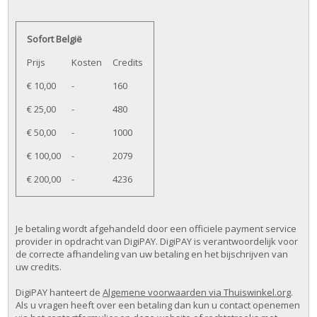
Sofort België
Prijs
Kosten
Credits
€ 10,00
-
160
€ 25,00
-
480
€ 50,00
-
1000
€ 100,00
-
2079
€ 200,00
-
4236
Je betaling wordt afgehandeld door een officiele payment service
provider in opdracht van DigiPAY. DigiPAY is verantwoordelijk voor
de correcte afhandeling van uw betaling en het bijschrijven van
uw credits.
DigiPAY hanteert de
Algemene voorwaarden via Thuiswinkel.org
.
Als u vragen heeft over een betaling dan kun u contact openemen