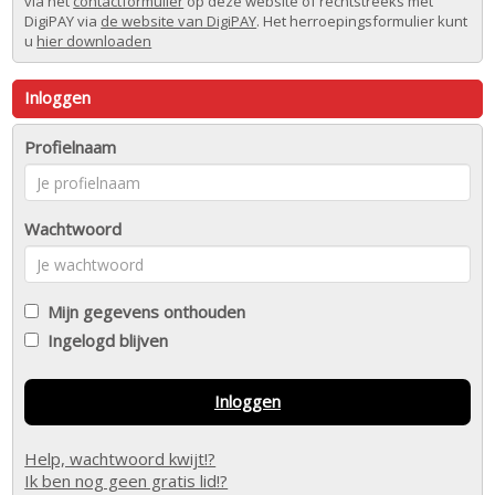
via het
contactformulier
op deze website of rechtstreeks met
DigiPAY via
de website van DigiPAY
. Het herroepingsformulier kunt
u
hier downloaden
Inloggen
Profielnaam
Wachtwoord
Mijn gegevens onthouden
Ingelogd blijven
Inloggen
Help, wachtwoord kwijt!?
Ik ben nog geen gratis lid!?