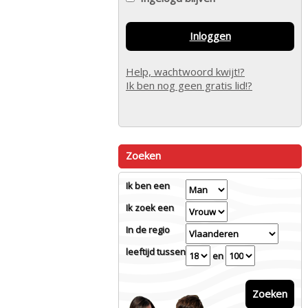
Inloggen
Help, wachtwoord kwijt!?
Ik ben nog geen gratis lid!?
Zoeken
Ik ben een
Ik zoek een
In de regio
leeftijd tussen
en
Zoeken