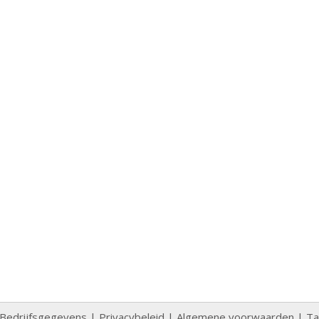
Bedrijfsgegevens
|
Privacybeleid
|
Algemene voorwaarden
|
Ta